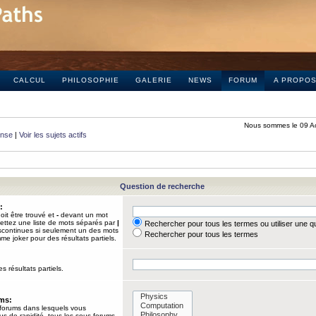
CALCUL
PHILOSOPHIE
GALERIE
NEWS
FORUM
A PROPO
Nous sommes le 09 A
onse
|
Voir les sujets actifs
Question de recherche
:
it être trouvé et
-
devant un mot
Mettez une liste de mots séparés par
|
Rechercher pour tous les termes ou utiliser une 
iscontinues si seulement un des mots
Rechercher pour tous les termes
mme joker pour des résultats partiels.
s résultats partiels.
ums:
 forums dans lesquels vous
us de rapidité, tous les sous-forums