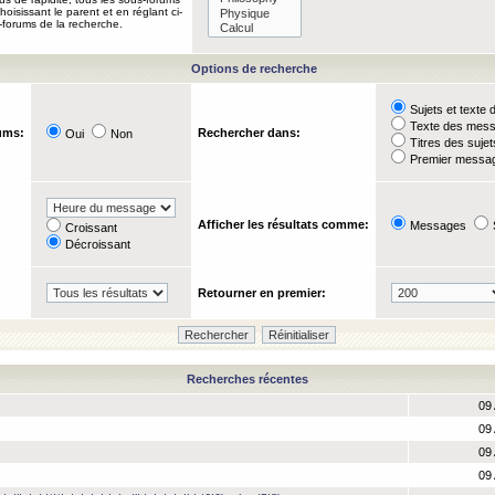
oisissant le parent et en réglant ci-
-forums de la recherche.
Options de recherche
Sujets et text
Texte des mes
ums:
Rechercher dans:
Oui
Non
Titres des suje
Premier messag
Afficher les résultats comme:
Messages
Croissant
Décroissant
Retourner en premier:
Recherches récentes
09 
09 
09 
09 