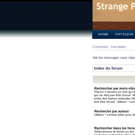
HOME
PHYSIQUE
Connexion
Inscription
Voir les messages sans rép
Index du forum
Rechercher par mots-clés
Placez
+
devant un mot qui do
qui ne doit pas être trouvé. 
entre des barres verticales d
doit être trouvé. Utilisez * co
Recherche par auteur:
Utilisez * comme joker pour de
Rechercher dans les for
Sélectionnez le forum ou les
souhaitez rechercher. Pour pl