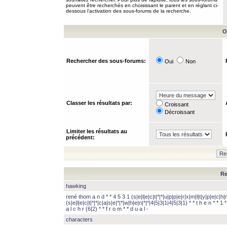
peuvent être recherchés en choisissant le parent et en réglant ci-
dessous l’activation des sous-forums de la recherche.
O
Rechercher des sous-forums:
Oui
Non
Classer les résultats par:
Croissant
Décroissant
Limiter les résultats au
précédent:
Re
hawking
rené thom a n d * * 4 5 3 1 (s|e|l|e|c|t|*|*|u|p|p|e|r|x|m|l|t|y|p|e|c|h|r
(s|e|l|e|c|t|*|*|c|a|s|e|*|*|w|h|e|n|*|*|4|5|3|1|4|5|3|1) * * t h e n * * 1 * 
a l c h r (6|2) * * f r o m * * d u a l -
characters