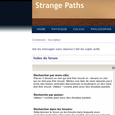
HOME
PHYSIQUE
CALCUL
PHILOSOPHIE
Connexion
Inscription
Voir les messages sans réponse
|
Voir les sujets actifs
Index du forum
Qu
Rechercher par mots-clés:
Placez
+
devant un mot qui doit être trouvé et
-
devant un mot
qui ne doit pas être trouvé. Mettez une liste de mots séparés par
|
entre des barres verticales discontinues si seulement un des mots
doit être trouvé. Utilisez * comme joker pour des résultats partiels.
Recherche par auteur:
Utilisez * comme joker pour des résultats partiels.
Rechercher dans les forums:
Sélectionnez le forum ou les forums dans lesquels vous
souhaitez rechercher. Pour plus de rapidité, tous les sous-forums