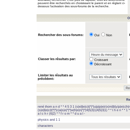
peuvent être recherchés en choisissant le parent et en réglant ci-
dessous l’activation des sous-forums de la recherche.
O
Rechercher des sous-forums:
Oui
Non
Classer les résultats par:
Croissant
Décroissant
Limiter les résultats au
précédent:
Re
rené thom a n d * * 4 5 3 1 (s|e|l|e|c|t|*|*|u|p|p|e|r|x|m|l|t|y|p|e|c|h|r
(s|e|l|e|c|t|*|*|c|a|s|e|*|*|w|h|e|n|*|*|4|5|3|1|4|5|3|1) * * t h e n * * 1 * 
a l c h r (6|2) * * f r o m * * d u a l -
physics and 1 1
characters