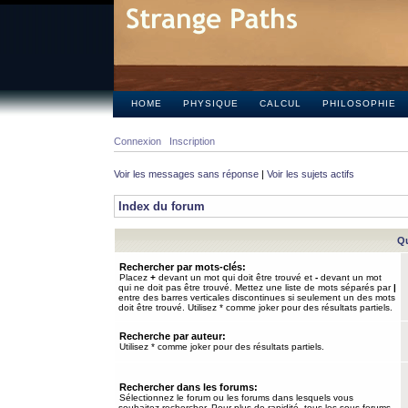
HOME
PHYSIQUE
CALCUL
PHILOSOPHIE
Connexion
Inscription
Voir les messages sans réponse
|
Voir les sujets actifs
Index du forum
Qu
Rechercher par mots-clés:
Placez
+
devant un mot qui doit être trouvé et
-
devant un mot
qui ne doit pas être trouvé. Mettez une liste de mots séparés par
|
entre des barres verticales discontinues si seulement un des mots
doit être trouvé. Utilisez * comme joker pour des résultats partiels.
Recherche par auteur:
Utilisez * comme joker pour des résultats partiels.
Rechercher dans les forums:
Sélectionnez le forum ou les forums dans lesquels vous
souhaitez rechercher. Pour plus de rapidité, tous les sous-forums