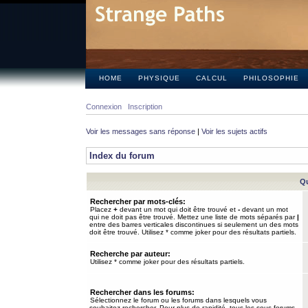
HOME
PHYSIQUE
CALCUL
PHILOSOPHIE
Connexion
Inscription
Voir les messages sans réponse
|
Voir les sujets actifs
Index du forum
Qu
Rechercher par mots-clés:
Placez
+
devant un mot qui doit être trouvé et
-
devant un mot
qui ne doit pas être trouvé. Mettez une liste de mots séparés par
|
entre des barres verticales discontinues si seulement un des mots
doit être trouvé. Utilisez * comme joker pour des résultats partiels.
Recherche par auteur:
Utilisez * comme joker pour des résultats partiels.
Rechercher dans les forums:
Sélectionnez le forum ou les forums dans lesquels vous
souhaitez rechercher. Pour plus de rapidité, tous les sous-forums