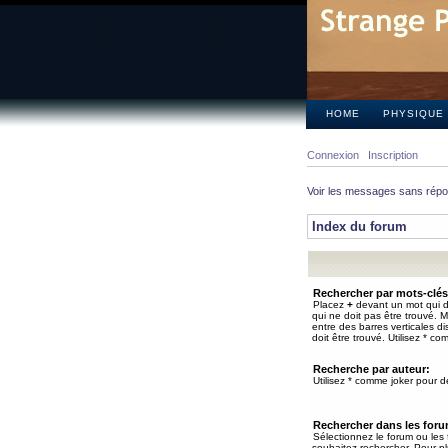
HOME
PHYSIQUE
Connexion
Inscription
Voir les messages sans rép
Index du forum
Rechercher par mots-clés
Placez
+
devant un mot qui do
qui ne doit pas être trouvé. 
entre des barres verticales d
doit être trouvé. Utilisez * co
Recherche par auteur:
Utilisez * comme joker pour de
Rechercher dans les for
Sélectionnez le forum ou les
souhaitez rechercher. Pour pl