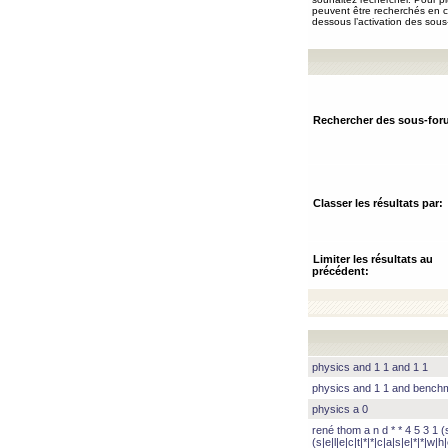
peuvent être recherchés en ch
dessous l’activation des sous
Rechercher des sous-for
Classer les résultats par:
Limiter les résultats au
précédent:
physics and 1 1 and 1 1
physics and 1 1 and benc
physics a 0
rené thom a n d * * 4 5 3 1 (s|
(s|e|l|e|c|t|*|*|c|a|s|e|*|*|w|h|