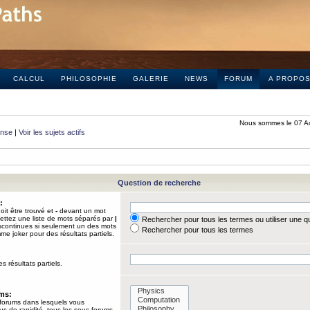
CALCUL
PHILOSOPHIE
GALERIE
NEWS
FORUM
A PROPO
Nous sommes le 07 A
onse
|
Voir les sujets actifs
Question de recherche
:
it être trouvé et
-
devant un mot
Mettez une liste de mots séparés par
|
Rechercher pour tous les termes ou utiliser une 
iscontinues si seulement un des mots
Rechercher pour tous les termes
mme joker pour des résultats partiels.
s résultats partiels.
ums:
 forums dans lesquels vous
us de rapidité, tous les sous-forums