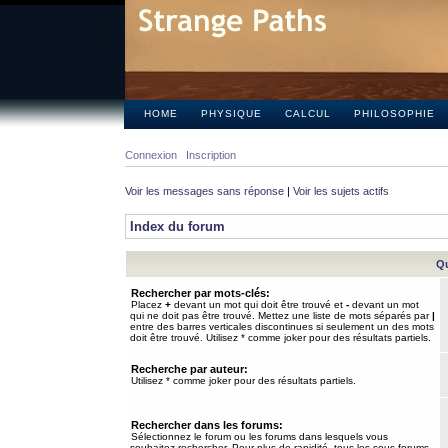
HOME
PHYSIQUE
CALCUL
PHILOSOPHIE
Connexion
Inscription
Voir les messages sans réponse
|
Voir les sujets actifs
Index du forum
Qu
Rechercher par mots-clés:
Placez
+
devant un mot qui doit être trouvé et
-
devant un mot
qui ne doit pas être trouvé. Mettez une liste de mots séparés par
|
entre des barres verticales discontinues si seulement un des mots
doit être trouvé. Utilisez * comme joker pour des résultats partiels.
Recherche par auteur:
Utilisez * comme joker pour des résultats partiels.
Rechercher dans les forums:
Sélectionnez le forum ou les forums dans lesquels vous
souhaitez rechercher. Pour plus de rapidité, tous les sous-forums