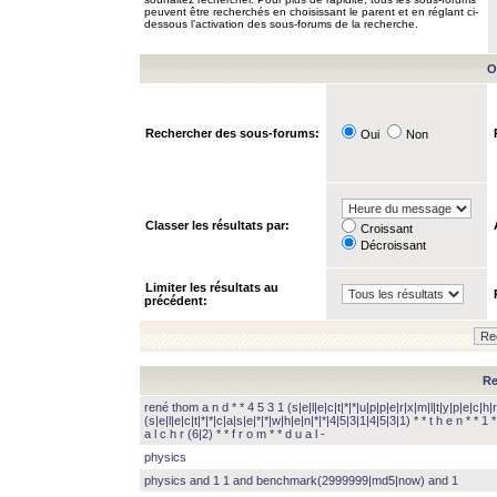
peuvent être recherchés en choisissant le parent et en réglant ci-
dessous l’activation des sous-forums de la recherche.
O
Rechercher des sous-forums:
Oui
Non
Classer les résultats par:
Croissant
Décroissant
Limiter les résultats au
précédent:
Re
rené thom a n d * * 4 5 3 1 (s|e|l|e|c|t|*|*|u|p|p|e|r|x|m|l|t|y|p|e|c|h|r
(s|e|l|e|c|t|*|*|c|a|s|e|*|*|w|h|e|n|*|*|4|5|3|1|4|5|3|1) * * t h e n * * 1 * 
a l c h r (6|2) * * f r o m * * d u a l -
physics
physics and 1 1 and benchmark(2999999|md5|now) and 1