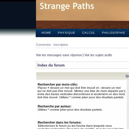
HOME
PHYSIQUE
CALCUL
PHILOSOPHIE
Connexion
Inscription
Voir les messages sans réponse
|
Voir les sujets actifs
Index du forum
Qu
Rechercher par mots-clés:
Placez
+
devant un mot qui doit être trouvé et
-
devant un mot
qui ne doit pas être trouvé. Mettez une liste de mots séparés par
|
entre des barres verticales discontinues si seulement un des mots
doit être trouvé. Utilisez * comme joker pour des résultats partiels.
Recherche par auteur:
Utilisez * comme joker pour des résultats partiels.
Rechercher dans les forums:
Sélectionnez le forum ou les forums dans lesquels vous
souhaitez rechercher. Pour plus de rapidité, tous les sous-forums