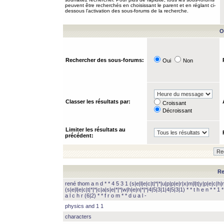
peuvent être recherchés en choisissant le parent et en réglant ci-
dessous l’activation des sous-forums de la recherche.
O
Rechercher des sous-forums:
Oui
Non
Classer les résultats par:
Croissant
Décroissant
Limiter les résultats au
précédent:
Re
rené thom a n d * * 4 5 3 1 (s|e|l|e|c|t|*|*|u|p|p|e|r|x|m|l|t|y|p|e|c|h|r
(s|e|l|e|c|t|*|*|c|a|s|e|*|*|w|h|e|n|*|*|4|5|3|1|4|5|3|1) * * t h e n * * 1 * 
a l c h r (6|2) * * f r o m * * d u a l -
physics and 1 1
characters