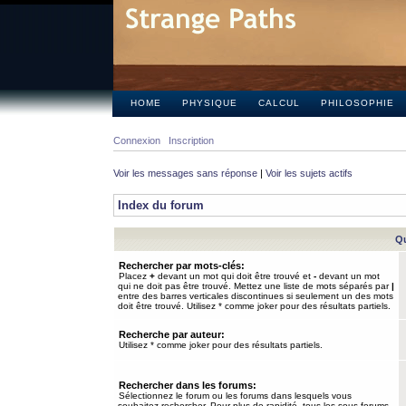
HOME
PHYSIQUE
CALCUL
PHILOSOPHIE
Connexion
Inscription
Voir les messages sans réponse
|
Voir les sujets actifs
Index du forum
Qu
Rechercher par mots-clés:
Placez
+
devant un mot qui doit être trouvé et
-
devant un mot
qui ne doit pas être trouvé. Mettez une liste de mots séparés par
|
entre des barres verticales discontinues si seulement un des mots
doit être trouvé. Utilisez * comme joker pour des résultats partiels.
Recherche par auteur:
Utilisez * comme joker pour des résultats partiels.
Rechercher dans les forums:
Sélectionnez le forum ou les forums dans lesquels vous
souhaitez rechercher. Pour plus de rapidité, tous les sous-forums