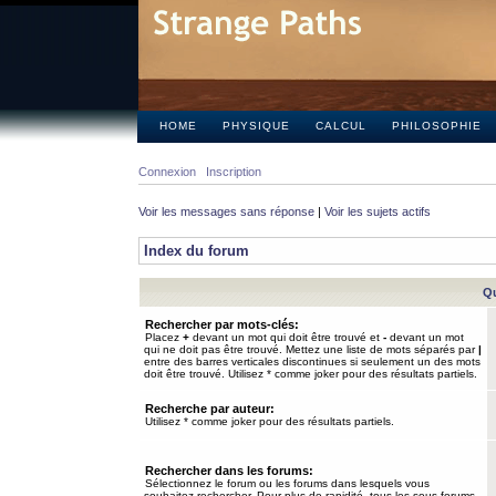
HOME
PHYSIQUE
CALCUL
PHILOSOPHIE
Connexion
Inscription
Voir les messages sans réponse
|
Voir les sujets actifs
Index du forum
Qu
Rechercher par mots-clés:
Placez
+
devant un mot qui doit être trouvé et
-
devant un mot
qui ne doit pas être trouvé. Mettez une liste de mots séparés par
|
entre des barres verticales discontinues si seulement un des mots
doit être trouvé. Utilisez * comme joker pour des résultats partiels.
Recherche par auteur:
Utilisez * comme joker pour des résultats partiels.
Rechercher dans les forums:
Sélectionnez le forum ou les forums dans lesquels vous
souhaitez rechercher. Pour plus de rapidité, tous les sous-forums