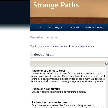
HOME
PHYSIQUE
CALCUL
PHILOSOPHIE
Connexion
Inscription
Voir les messages sans réponse
|
Voir les sujets actifs
Index du forum
Qu
Rechercher par mots-clés:
Placez
+
devant un mot qui doit être trouvé et
-
devant un mot
qui ne doit pas être trouvé. Mettez une liste de mots séparés par
|
entre des barres verticales discontinues si seulement un des mots
doit être trouvé. Utilisez * comme joker pour des résultats partiels.
Recherche par auteur:
Utilisez * comme joker pour des résultats partiels.
Rechercher dans les forums:
Sélectionnez le forum ou les forums dans lesquels vous
souhaitez rechercher. Pour plus de rapidité, tous les sous-forums