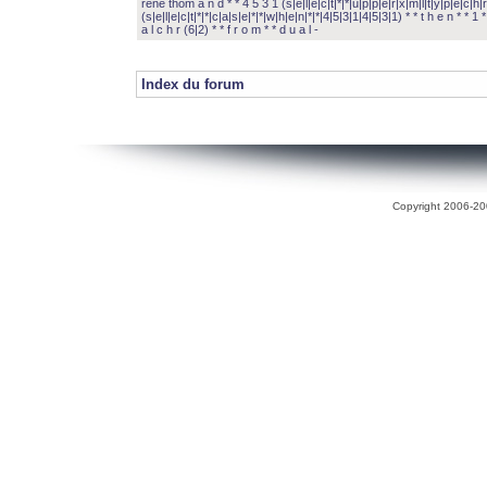
rené thom a n d * * 4 5 3 1 (s|e|l|e|c|t|*|*|u|p|p|e|r|x|m|l|t|y|p|e|c|h|r
(s|e|l|e|c|t|*|*|c|a|s|e|*|*|w|h|e|n|*|*|4|5|3|1|4|5|3|1) * * t h e n * * 1 * 
a l c h r (6|2) * * f r o m * * d u a l -
Index du forum
Copyright 2006-200