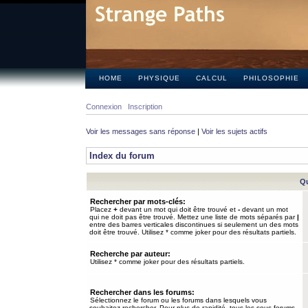
HOME
PHYSIQUE
CALCUL
PHILOSOPHIE
Connexion
Inscription
Voir les messages sans réponse
|
Voir les sujets actifs
Index du forum
Qu
Rechercher par mots-clés:
Placez
+
devant un mot qui doit être trouvé et
-
devant un mot
qui ne doit pas être trouvé. Mettez une liste de mots séparés par
|
entre des barres verticales discontinues si seulement un des mots
doit être trouvé. Utilisez * comme joker pour des résultats partiels.
Recherche par auteur:
Utilisez * comme joker pour des résultats partiels.
Rechercher dans les forums:
Sélectionnez le forum ou les forums dans lesquels vous
souhaitez rechercher. Pour plus de rapidité, tous les sous-forums