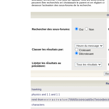
peuvent être recherchés en choisissant le parent et en réglant ci-
dessous l’activation des sous-forums de la recherche.
O
Rechercher des sous-forums:
Oui
Non
Classer les résultats par:
Croissant
Décroissant
Limiter les résultats au
précédent:
Re
hawking
physics and 1 1 and 1 1
rené thom e x t r a c t v a l u e (7|6|6|5|c|o|n|c|a|t|0|x|7|e|s|e|l|e|c|t
characters