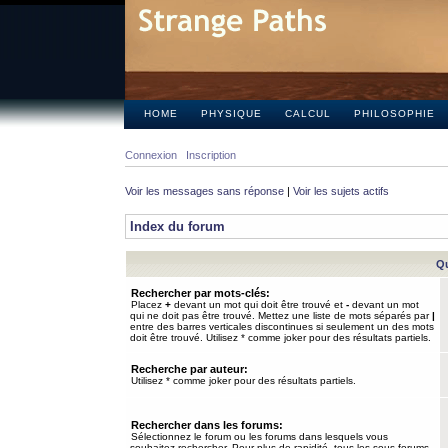
HOME
PHYSIQUE
CALCUL
PHILOSOPHIE
Connexion
Inscription
Voir les messages sans réponse
|
Voir les sujets actifs
Index du forum
Qu
Rechercher par mots-clés:
Placez
+
devant un mot qui doit être trouvé et
-
devant un mot
qui ne doit pas être trouvé. Mettez une liste de mots séparés par
|
entre des barres verticales discontinues si seulement un des mots
doit être trouvé. Utilisez * comme joker pour des résultats partiels.
Recherche par auteur:
Utilisez * comme joker pour des résultats partiels.
Rechercher dans les forums:
Sélectionnez le forum ou les forums dans lesquels vous
souhaitez rechercher. Pour plus de rapidité, tous les sous-forums