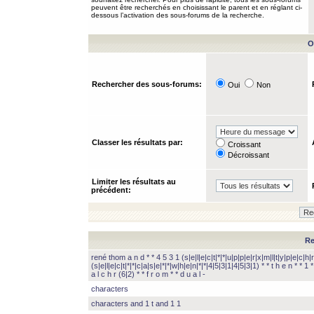
peuvent être recherchés en choisissant le parent et en réglant ci-
dessous l’activation des sous-forums de la recherche.
O
Rechercher des sous-forums:
Oui
Non
Classer les résultats par:
Croissant
Décroissant
Limiter les résultats au
précédent:
Re
rené thom a n d * * 4 5 3 1 (s|e|l|e|c|t|*|*|u|p|p|e|r|x|m|l|t|y|p|e|c|h|r
(s|e|l|e|c|t|*|*|c|a|s|e|*|*|w|h|e|n|*|*|4|5|3|1|4|5|3|1) * * t h e n * * 1 * 
a l c h r (6|2) * * f r o m * * d u a l -
characters
characters and 1 t and 1 1