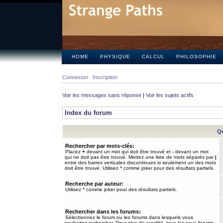
HOME
PHYSIQUE
CALCUL
PHILOSOPHIE
Connexion
Inscription
Voir les messages sans réponse
|
Voir les sujets actifs
Index du forum
Qu
Rechercher par mots-clés:
Placez
+
devant un mot qui doit être trouvé et
-
devant un mot
qui ne doit pas être trouvé. Mettez une liste de mots séparés par
|
entre des barres verticales discontinues si seulement un des mots
doit être trouvé. Utilisez * comme joker pour des résultats partiels.
Recherche par auteur:
Utilisez * comme joker pour des résultats partiels.
Rechercher dans les forums:
Sélectionnez le forum ou les forums dans lesquels vous
souhaitez rechercher. Pour plus de rapidité, tous les sous-forums