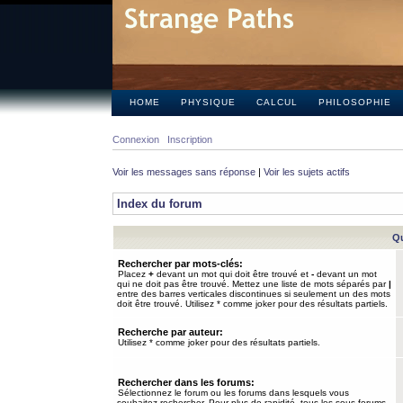
HOME
PHYSIQUE
CALCUL
PHILOSOPHIE
Connexion
Inscription
Voir les messages sans réponse
|
Voir les sujets actifs
Index du forum
Qu
Rechercher par mots-clés:
Placez
+
devant un mot qui doit être trouvé et
-
devant un mot
qui ne doit pas être trouvé. Mettez une liste de mots séparés par
|
entre des barres verticales discontinues si seulement un des mots
doit être trouvé. Utilisez * comme joker pour des résultats partiels.
Recherche par auteur:
Utilisez * comme joker pour des résultats partiels.
Rechercher dans les forums:
Sélectionnez le forum ou les forums dans lesquels vous
souhaitez rechercher. Pour plus de rapidité, tous les sous-forums