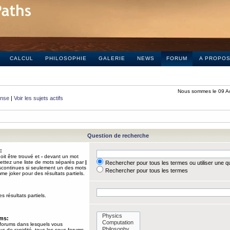
CALCUL
PHILOSOPHIE
GALERIE
NEWS
FORUM
A PROPO
Nous sommes le 09 A
onse
|
Voir les sujets actifs
Question de recherche
:
it être trouvé et
-
devant un mot
Mettez une liste de mots séparés par
|
Rechercher pour tous les termes ou utiliser une 
iscontinues si seulement un des mots
Rechercher pour tous les termes
mme joker pour des résultats partiels.
s résultats partiels.
ums:
 forums dans lesquels vous
us de rapidité, tous les sous-forums