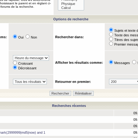
oisissant le parent et en réglant ci-
-forums de la recherche.
Options de recherche
Sujets et text
Texte des mes
ums:
Rechercher dans:
Oui
Non
Titres des suje
Premier messag
Afficher les résultats comme:
Messages
Croissant
Décroissant
Retourner en premier:
Recherches récentes
09 
09 
09 
hmark(2999999|md5|now) and 1
09 