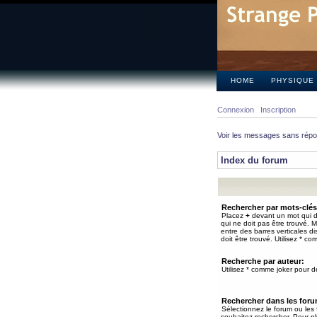
HOME
PHYSIQUE
Connexion
Inscription
Voir les messages sans rép
Index du forum
Rechercher par mots-clés
Placez
+
devant un mot qui do
qui ne doit pas être trouvé. 
entre des barres verticales d
doit être trouvé. Utilisez * co
Recherche par auteur:
Utilisez * comme joker pour de
Rechercher dans les for
Sélectionnez le forum ou les
souhaitez rechercher. Pour pl