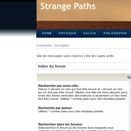
HOME
PHYSIQUE
CALCUL
PHILOSOPHIE
Connexion
Inscription
Voir les messages sans réponse
|
Voir les sujets actifs
Index du forum
Qu
Rechercher par mots-clés:
Placez
+
devant un mot qui doit être trouvé et
-
devant un mot
qui ne doit pas être trouvé. Mettez une liste de mots séparés par
|
entre des barres verticales discontinues si seulement un des mots
doit être trouvé. Utilisez * comme joker pour des résultats partiels.
Recherche par auteur:
Utilisez * comme joker pour des résultats partiels.
Rechercher dans les forums:
Sélectionnez le forum ou les forums dans lesquels vous
souhaitez rechercher. Pour plus de rapidité, tous les sous-forums