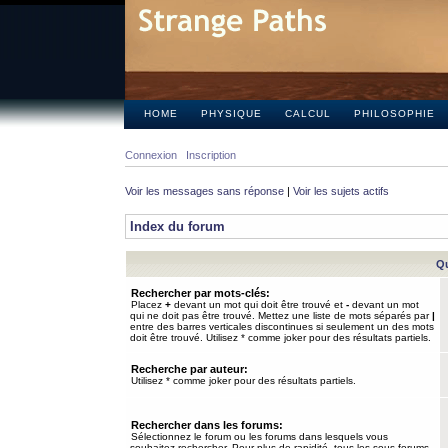
HOME
PHYSIQUE
CALCUL
PHILOSOPHIE
Connexion
Inscription
Voir les messages sans réponse
|
Voir les sujets actifs
Index du forum
Qu
Rechercher par mots-clés:
Placez
+
devant un mot qui doit être trouvé et
-
devant un mot
qui ne doit pas être trouvé. Mettez une liste de mots séparés par
|
entre des barres verticales discontinues si seulement un des mots
doit être trouvé. Utilisez * comme joker pour des résultats partiels.
Recherche par auteur:
Utilisez * comme joker pour des résultats partiels.
Rechercher dans les forums:
Sélectionnez le forum ou les forums dans lesquels vous
souhaitez rechercher. Pour plus de rapidité, tous les sous-forums