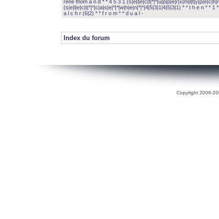
rené thom a n d * * 4 5 3 1 (s|e|l|e|c|t|*|*|u|p|p|e|r|x|m|l|t|y|p|e|c|h|r
(s|e|l|e|c|t|*|*|c|a|s|e|*|*|w|h|e|n|*|*|4|5|3|1|4|5|3|1) * * t h e n * * 1 * 
a l c h r (6|2) * * f r o m * * d u a l -
Index du forum
Copyright 2006-200