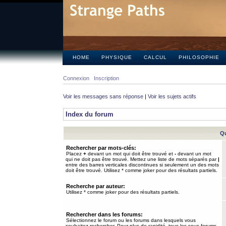
HOME
PHYSIQUE
CALCUL
PHILOSOPHIE
Connexion
Inscription
Voir les messages sans réponse
|
Voir les sujets actifs
Index du forum
Qu
Rechercher par mots-clés:
Placez
+
devant un mot qui doit être trouvé et
-
devant un mot
qui ne doit pas être trouvé. Mettez une liste de mots séparés par
|
entre des barres verticales discontinues si seulement un des mots
doit être trouvé. Utilisez * comme joker pour des résultats partiels.
Recherche par auteur:
Utilisez * comme joker pour des résultats partiels.
Rechercher dans les forums:
Sélectionnez le forum ou les forums dans lesquels vous
souhaitez rechercher. Pour plus de rapidité, tous les sous-forums