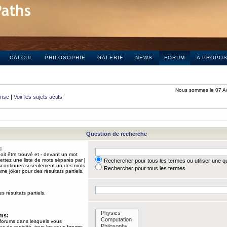
CALCUL
PHILOSOPHIE
GALERIE
NEWS
FORUM
A PROPO
Nous sommes le 07 A
onse
|
Voir les sujets actifs
Question de recherche
:
it être trouvé et
-
devant un mot
Mettez une liste de mots séparés par
|
Rechercher pour tous les termes ou utiliser une 
iscontinues si seulement un des mots
Rechercher pour tous les termes
mme joker pour des résultats partiels.
s résultats partiels.
ums:
 forums dans lesquels vous
us de rapidité, tous les sous-forums