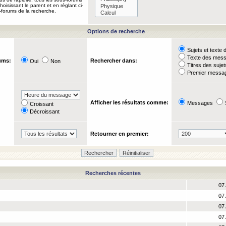
oisissant le parent et en réglant ci-
-forums de la recherche.
Options de recherche
Sujets et text
Texte des mes
ums:
Rechercher dans:
Oui
Non
Titres des suje
Premier messag
Afficher les résultats comme:
Messages
Croissant
Décroissant
Retourner en premier:
Recherches récentes
07 
07 
07 
07 