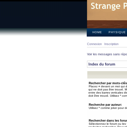
HOME
PHYSIQUE
Connexion
Inscription
Voir les messages sans rép
Index du forum
Rechercher par mots-clés
Placez
+
devant un mot qui do
qui ne doit pas être trouvé. 
entre des barres verticales d
doit être trouvé. Utilisez * co
Recherche par auteur:
Utilisez * comme joker pour de
Rechercher dans les for
Sélectionnez le forum ou les
souhaitez rechercher. Pour pl