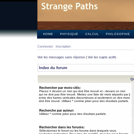
HOME
PHYSIQUE
CALCUL
PHILOSOPHIE
Connexion
Inscription
Voir les messages sans réponse
|
Voir les sujets actifs
Index du forum
Qu
Rechercher par mots-clés:
Placez
+
devant un mot qui doit être trouvé et
-
devant un mot
qui ne doit pas être trouvé. Mettez une liste de mots séparés par
|
entre des barres verticales discontinues si seulement un des mots
doit être trouvé. Utilisez * comme joker pour des résultats partiels.
Recherche par auteur:
Utilisez * comme joker pour des résultats partiels.
Rechercher dans les forums:
Sélectionnez le forum ou les forums dans lesquels vous
souhaitez rechercher. Pour plus de rapidité, tous les sous-forums