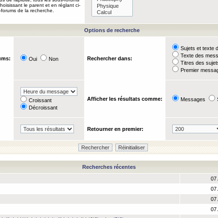
oisissant le parent et en réglant ci-
-forums de la recherche.
Options de recherche
Sujets et text
Texte des mes
ums:
Rechercher dans:
Oui
Non
Titres des suje
Premier messag
Afficher les résultats comme:
Messages
Croissant
Décroissant
Retourner en premier:
Recherches récentes
07 
07 
07 
07 