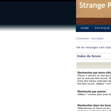
HOME
PHYSIQUE
Connexion
Inscription
Voir les messages sans rép
Index du forum
Rechercher par mots-clés
Placez
+
devant un mot qui do
qui ne doit pas être trouvé. 
entre des barres verticales d
doit être trouvé. Utilisez * co
Recherche par auteur:
Utilisez * comme joker pour de
Rechercher dans les for
Sélectionnez le forum ou les
souhaitez rechercher. Pour pl