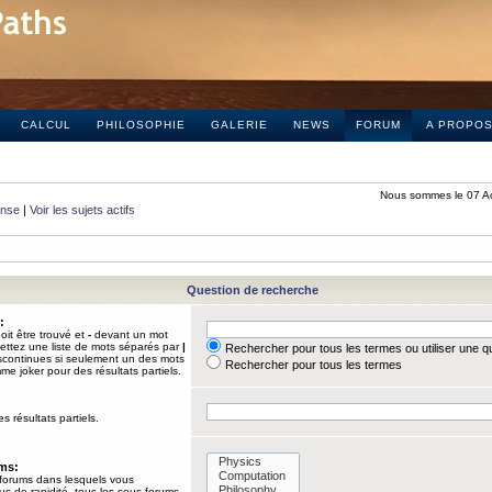
CALCUL
PHILOSOPHIE
GALERIE
NEWS
FORUM
A PROPO
Nous sommes le 07 A
onse
|
Voir les sujets actifs
Question de recherche
:
it être trouvé et
-
devant un mot
Mettez une liste de mots séparés par
|
Rechercher pour tous les termes ou utiliser une 
iscontinues si seulement un des mots
Rechercher pour tous les termes
mme joker pour des résultats partiels.
s résultats partiels.
ums:
 forums dans lesquels vous
us de rapidité, tous les sous-forums