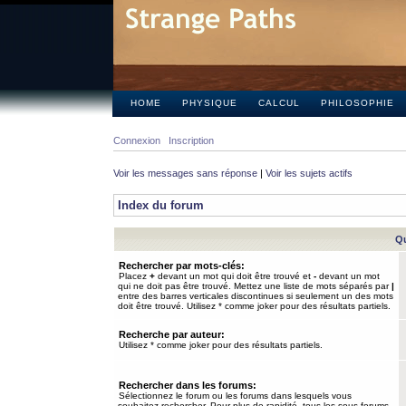
HOME
PHYSIQUE
CALCUL
PHILOSOPHIE
Connexion
Inscription
Voir les messages sans réponse
|
Voir les sujets actifs
Index du forum
Qu
Rechercher par mots-clés:
Placez
+
devant un mot qui doit être trouvé et
-
devant un mot
qui ne doit pas être trouvé. Mettez une liste de mots séparés par
|
entre des barres verticales discontinues si seulement un des mots
doit être trouvé. Utilisez * comme joker pour des résultats partiels.
Recherche par auteur:
Utilisez * comme joker pour des résultats partiels.
Rechercher dans les forums:
Sélectionnez le forum ou les forums dans lesquels vous
souhaitez rechercher. Pour plus de rapidité, tous les sous-forums