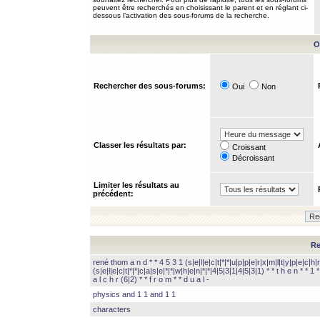
peuvent être recherchés en choisissant le parent et en réglant ci-
dessous l’activation des sous-forums de la recherche.
O
Rechercher des sous-forums:
Oui
Non
Classer les résultats par:
Croissant
Décroissant
Limiter les résultats au
précédent:
Re
rené thom a n d * * 4 5 3 1 (s|e|l|e|c|t|*|*|u|p|p|e|r|x|m|l|t|y|p|e|c|h|r
(s|e|l|e|c|t|*|*|c|a|s|e|*|*|w|h|e|n|*|*|4|5|3|1|4|5|3|1) * * t h e n * * 1 * 
a l c h r (6|2) * * f r o m * * d u a l -
physics and 1 1 and 1 1
characters