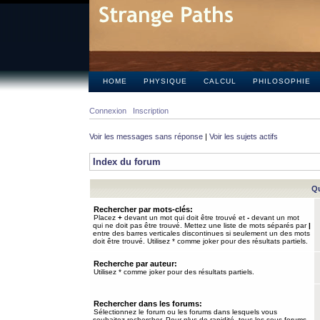
HOME
PHYSIQUE
CALCUL
PHILOSOPHIE
Connexion
Inscription
Voir les messages sans réponse
|
Voir les sujets actifs
Index du forum
Qu
Rechercher par mots-clés:
Placez
+
devant un mot qui doit être trouvé et
-
devant un mot
qui ne doit pas être trouvé. Mettez une liste de mots séparés par
|
entre des barres verticales discontinues si seulement un des mots
doit être trouvé. Utilisez * comme joker pour des résultats partiels.
Recherche par auteur:
Utilisez * comme joker pour des résultats partiels.
Rechercher dans les forums:
Sélectionnez le forum ou les forums dans lesquels vous
souhaitez rechercher. Pour plus de rapidité, tous les sous-forums