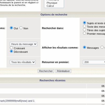
oisissant le parent et en réglant ci-
-forums de la recherche.
Options de recherche
Sujets et text
Texte des mes
ums:
Rechercher dans:
Oui
Non
Titres des suje
Premier messag
Afficher les résultats comme:
Messages
Croissant
Décroissant
Retourner en premier:
Recherches récentes
08 
08 
08 
hmark(2999999|md5|now) and 1
08 