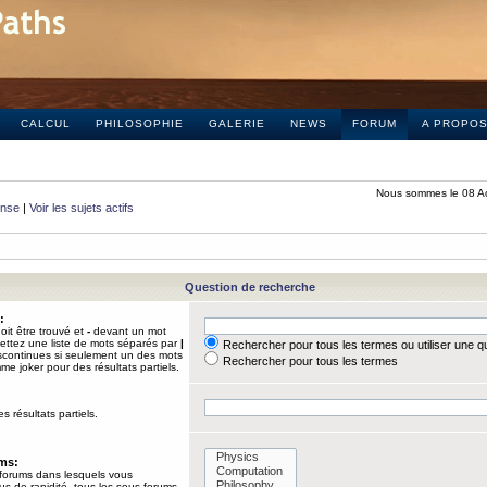
CALCUL
PHILOSOPHIE
GALERIE
NEWS
FORUM
A PROPO
Nous sommes le 08 A
onse
|
Voir les sujets actifs
Question de recherche
:
it être trouvé et
-
devant un mot
Mettez une liste de mots séparés par
|
Rechercher pour tous les termes ou utiliser une 
iscontinues si seulement un des mots
Rechercher pour tous les termes
mme joker pour des résultats partiels.
s résultats partiels.
ums:
 forums dans lesquels vous
us de rapidité, tous les sous-forums