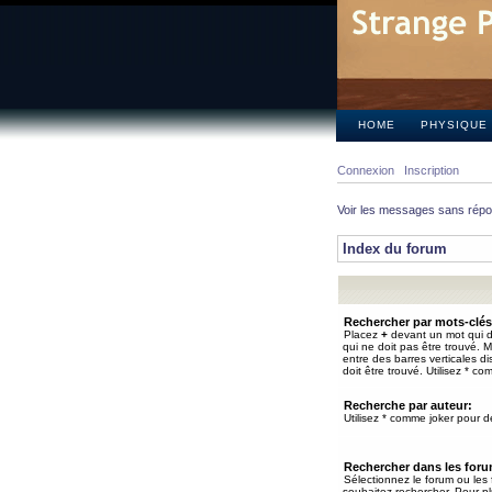
HOME
PHYSIQUE
Connexion
Inscription
Voir les messages sans rép
Index du forum
Rechercher par mots-clés
Placez
+
devant un mot qui do
qui ne doit pas être trouvé. 
entre des barres verticales d
doit être trouvé. Utilisez * co
Recherche par auteur:
Utilisez * comme joker pour de
Rechercher dans les for
Sélectionnez le forum ou les
souhaitez rechercher. Pour pl