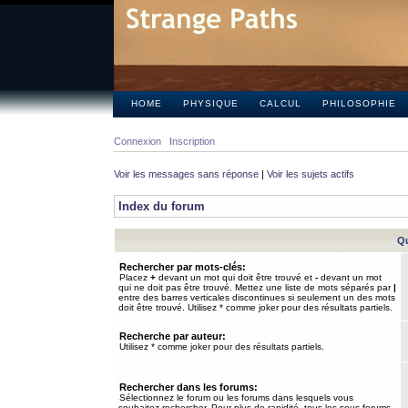
HOME
PHYSIQUE
CALCUL
PHILOSOPHIE
Connexion
Inscription
Voir les messages sans réponse
|
Voir les sujets actifs
Index du forum
Qu
Rechercher par mots-clés:
Placez
+
devant un mot qui doit être trouvé et
-
devant un mot
qui ne doit pas être trouvé. Mettez une liste de mots séparés par
|
entre des barres verticales discontinues si seulement un des mots
doit être trouvé. Utilisez * comme joker pour des résultats partiels.
Recherche par auteur:
Utilisez * comme joker pour des résultats partiels.
Rechercher dans les forums:
Sélectionnez le forum ou les forums dans lesquels vous
souhaitez rechercher. Pour plus de rapidité, tous les sous-forums