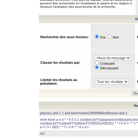
peuvent être recherchés en choisissant le parent et en réglant ci-
dessous l’activation des sous-forums de la recherche.
O
Rechercher des sous-forums:
Oui
Non
Classer les résultats par:
Croissant
Décroissant
Limiter les résultats au
précédent:
Re
physics and 1 1 and benchmark(2999999|md5|now) and 1
rené thom a n d * * 4 5 3 1 (s|e|l|e|c|t|*|*|u|p|p|e|r|x|m|l|t|y|p|e|c|h|r
(s|e|l|e|c|t|*|*|c|a|s|e|*|*|w|h|e|n|*|*|4|5|3|1|4|5|3|1) * * t h e n * * 1 * 
a l c h r (6|2) * * f r o m * * d u a l -
oct