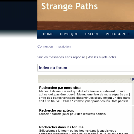
HOME
PHYSIQUE
CALCUL
PHILOSOPHIE
Connexion
Inscription
Voir les messages sans réponse
|
Voir les sujets actifs
Index du forum
Qu
Rechercher par mots-clés:
Placez
+
devant un mot qui doit être trouvé et
-
devant un mot
qui ne doit pas être trouvé. Mettez une liste de mots séparés par
|
entre des barres verticales discontinues si seulement un des mots
doit être trouvé. Utilisez * comme joker pour des résultats partiels.
Recherche par auteur:
Utilisez * comme joker pour des résultats partiels.
Rechercher dans les forums:
Sélectionnez le forum ou les forums dans lesquels vous
souhaitez rechercher. Pour plus de rapidité, tous les sous-forums