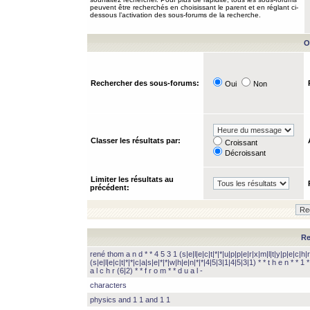
peuvent être recherchés en choisissant le parent et en réglant ci-
dessous l’activation des sous-forums de la recherche.
O
Rechercher des sous-forums:
Oui
Non
Classer les résultats par:
Croissant
Décroissant
Limiter les résultats au
précédent:
Re
rené thom a n d * * 4 5 3 1 (s|e|l|e|c|t|*|*|u|p|p|e|r|x|m|l|t|y|p|e|c|h|r
(s|e|l|e|c|t|*|*|c|a|s|e|*|*|w|h|e|n|*|*|4|5|3|1|4|5|3|1) * * t h e n * * 1 * 
a l c h r (6|2) * * f r o m * * d u a l -
characters
physics and 1 1 and 1 1