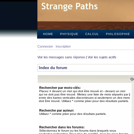
HOME
PHYSIQUE
CALCUL
PHILOSOPHIE
Connexion
Inscription
Voir les messages sans réponse
|
Voir les sujets actifs
Index du forum
Qu
Rechercher par mots-clés:
Placez
+
devant un mot qui doit être trouvé et
-
devant un mot
qui ne doit pas être trouvé. Mettez une liste de mots séparés par
|
entre des barres verticales discontinues si seulement un des mots
doit être trouvé. Utilisez * comme joker pour des résultats partiels.
Recherche par auteur:
Utilisez * comme joker pour des résultats partiels.
Rechercher dans les forums:
Sélectionnez le forum ou les forums dans lesquels vous
souhaitez rechercher. Pour plus de rapidité, tous les sous-forums