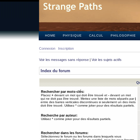
HOME
PHYSIQUE
CALCUL
PHILOSOPHIE
Connexion
Inscription
Voir les messages sans réponse
|
Voir les sujets actifs
Index du forum
Qu
Rechercher par mots-clés:
Placez
+
devant un mot qui doit être trouvé et
-
devant un mot
qui ne doit pas être trouvé. Mettez une liste de mots séparés par
|
entre des barres verticales discontinues si seulement un des mots
doit être trouvé. Utilisez * comme joker pour des résultats partiels.
Recherche par auteur:
Utilisez * comme joker pour des résultats partiels.
Rechercher dans les forums:
Sélectionnez le forum ou les forums dans lesquels vous
souhaitez rechercher. Pour plus de rapidité, tous les sous-forums