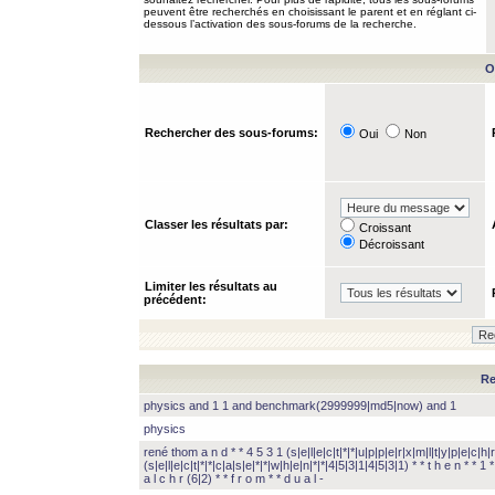
peuvent être recherchés en choisissant le parent et en réglant ci-
dessous l’activation des sous-forums de la recherche.
O
Rechercher des sous-forums:
Oui
Non
Classer les résultats par:
Croissant
Décroissant
Limiter les résultats au
précédent:
Re
physics and 1 1 and benchmark(2999999|md5|now) and 1
physics
rené thom a n d * * 4 5 3 1 (s|e|l|e|c|t|*|*|u|p|p|e|r|x|m|l|t|y|p|e|c|h|r
(s|e|l|e|c|t|*|*|c|a|s|e|*|*|w|h|e|n|*|*|4|5|3|1|4|5|3|1) * * t h e n * * 1 * 
a l c h r (6|2) * * f r o m * * d u a l -