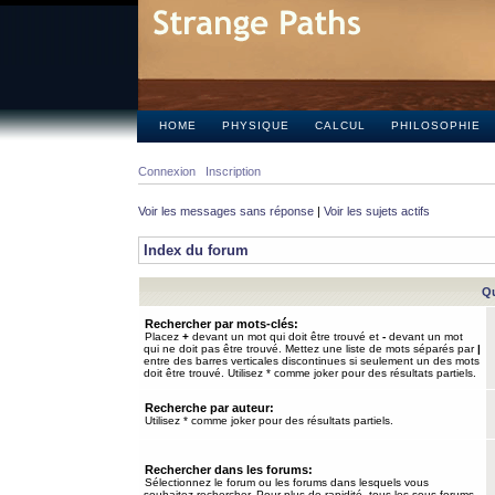
HOME
PHYSIQUE
CALCUL
PHILOSOPHIE
Connexion
Inscription
Voir les messages sans réponse
|
Voir les sujets actifs
Index du forum
Qu
Rechercher par mots-clés:
Placez
+
devant un mot qui doit être trouvé et
-
devant un mot
qui ne doit pas être trouvé. Mettez une liste de mots séparés par
|
entre des barres verticales discontinues si seulement un des mots
doit être trouvé. Utilisez * comme joker pour des résultats partiels.
Recherche par auteur:
Utilisez * comme joker pour des résultats partiels.
Rechercher dans les forums:
Sélectionnez le forum ou les forums dans lesquels vous
souhaitez rechercher. Pour plus de rapidité, tous les sous-forums