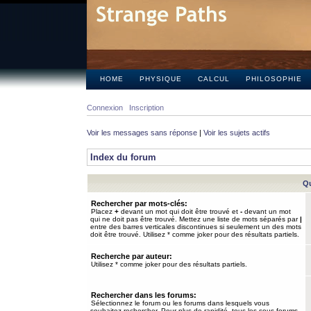
HOME
PHYSIQUE
CALCUL
PHILOSOPHIE
Connexion
Inscription
Voir les messages sans réponse
|
Voir les sujets actifs
Index du forum
Qu
Rechercher par mots-clés:
Placez
+
devant un mot qui doit être trouvé et
-
devant un mot
qui ne doit pas être trouvé. Mettez une liste de mots séparés par
|
entre des barres verticales discontinues si seulement un des mots
doit être trouvé. Utilisez * comme joker pour des résultats partiels.
Recherche par auteur:
Utilisez * comme joker pour des résultats partiels.
Rechercher dans les forums:
Sélectionnez le forum ou les forums dans lesquels vous
souhaitez rechercher. Pour plus de rapidité, tous les sous-forums