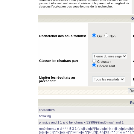
peuvent être recherchés en choisissant le parent et en réglant ci-
dessous l’activation des sous-forums de la recherche.
O
Rechercher des sous-forums:
Oui
Non
Classer les résultats par:
Croissant
Décroissant
Limiter les résultats au
précédent:
Re
characters
hawking
physics and 1 1 and benchmark(2999999|md5|now) and 1
rené thom a n d * * 4 5 3 1 (s|e|l|e|c|t|*|*|u|p|p|e|r|x|m|l|t|y|p|e|c|h|r
(s|e|l|e|c|t|*|*|c|a|s|e|*|*|w|h|e|n|*|*|4|5|3|1|4|5|3|1) * * t h e n * * 1 * 