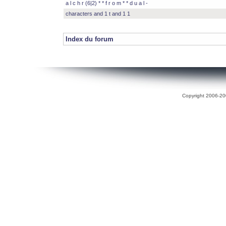
a l c h r (6|2) * * f r o m * * d u a l -
characters and 1 t and 1 1
Index du forum
Copyright 2006-200