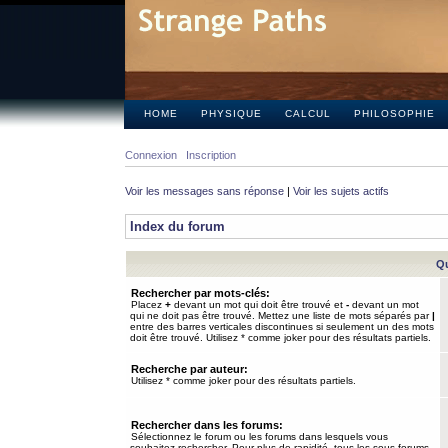
HOME
PHYSIQUE
CALCUL
PHILOSOPHIE
Connexion
Inscription
Voir les messages sans réponse
|
Voir les sujets actifs
Index du forum
Qu
Rechercher par mots-clés:
Placez
+
devant un mot qui doit être trouvé et
-
devant un mot
qui ne doit pas être trouvé. Mettez une liste de mots séparés par
|
entre des barres verticales discontinues si seulement un des mots
doit être trouvé. Utilisez * comme joker pour des résultats partiels.
Recherche par auteur:
Utilisez * comme joker pour des résultats partiels.
Rechercher dans les forums:
Sélectionnez le forum ou les forums dans lesquels vous
souhaitez rechercher. Pour plus de rapidité, tous les sous-forums