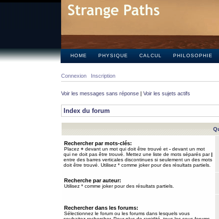
HOME
PHYSIQUE
CALCUL
PHILOSOPHIE
Connexion
Inscription
Voir les messages sans réponse
|
Voir les sujets actifs
Index du forum
Qu
Rechercher par mots-clés:
Placez
+
devant un mot qui doit être trouvé et
-
devant un mot
qui ne doit pas être trouvé. Mettez une liste de mots séparés par
|
entre des barres verticales discontinues si seulement un des mots
doit être trouvé. Utilisez * comme joker pour des résultats partiels.
Recherche par auteur:
Utilisez * comme joker pour des résultats partiels.
Rechercher dans les forums:
Sélectionnez le forum ou les forums dans lesquels vous
souhaitez rechercher. Pour plus de rapidité, tous les sous-forums