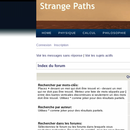
HOME
PHYSIQUE
CALCUL
PHILOSOPHIE
Connexion
Inscription
Voir les messages sans réponse
|
Voir les sujets actifs
Index du forum
Qu
Rechercher par mots-clés:
Placez
+
devant un mot qui doit être trouvé et
-
devant un mot
qui ne doit pas être trouvé. Mettez une liste de mots séparés par
|
entre des barres verticales discontinues si seulement un des mots
doit être trouvé. Utilisez * comme joker pour des résultats partiels.
Recherche par auteur:
Utilisez * comme joker pour des résultats partiels.
Rechercher dans les forums:
Sélectionnez le forum ou les forums dans lesquels vous
souhaitez rechercher. Pour plus de rapidité, tous les sous-forums