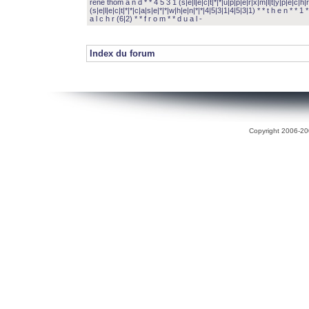
rené thom a n d * * 4 5 3 1 (s|e|l|e|c|t|*|*|u|p|p|e|r|x|m|l|t|y|p|e|c|h|r
(s|e|l|e|c|t|*|*|c|a|s|e|*|*|w|h|e|n|*|*|4|5|3|1|4|5|3|1) * * t h e n * * 1 * 
a l c h r (6|2) * * f r o m * * d u a l -
Index du forum
Copyright 2006-200