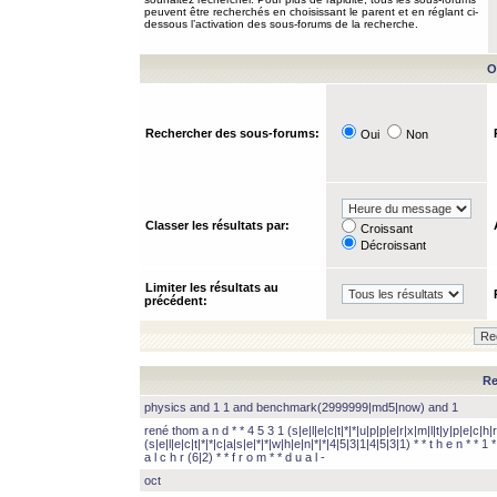
peuvent être recherchés en choisissant le parent et en réglant ci-
dessous l’activation des sous-forums de la recherche.
O
Rechercher des sous-forums:
Oui
Non
Classer les résultats par:
Croissant
Décroissant
Limiter les résultats au
précédent:
Re
physics and 1 1 and benchmark(2999999|md5|now) and 1
rené thom a n d * * 4 5 3 1 (s|e|l|e|c|t|*|*|u|p|p|e|r|x|m|l|t|y|p|e|c|h|r
(s|e|l|e|c|t|*|*|c|a|s|e|*|*|w|h|e|n|*|*|4|5|3|1|4|5|3|1) * * t h e n * * 1 * 
a l c h r (6|2) * * f r o m * * d u a l -
oct