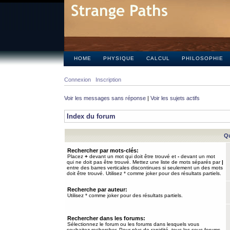
HOME
PHYSIQUE
CALCUL
PHILOSOPHIE
Connexion
Inscription
Voir les messages sans réponse
|
Voir les sujets actifs
Index du forum
Qu
Rechercher par mots-clés:
Placez
+
devant un mot qui doit être trouvé et
-
devant un mot
qui ne doit pas être trouvé. Mettez une liste de mots séparés par
|
entre des barres verticales discontinues si seulement un des mots
doit être trouvé. Utilisez * comme joker pour des résultats partiels.
Recherche par auteur:
Utilisez * comme joker pour des résultats partiels.
Rechercher dans les forums:
Sélectionnez le forum ou les forums dans lesquels vous
souhaitez rechercher. Pour plus de rapidité, tous les sous-forums