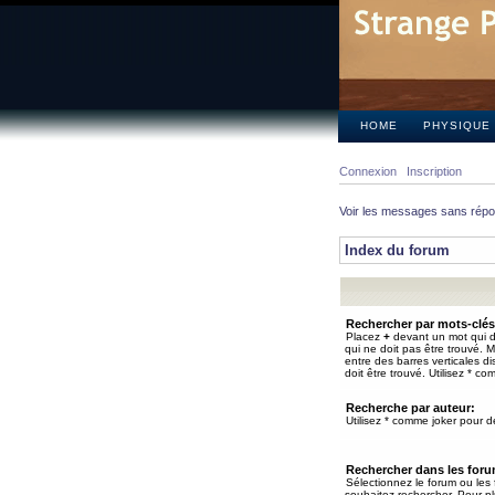
HOME
PHYSIQUE
Connexion
Inscription
Voir les messages sans rép
Index du forum
Rechercher par mots-clés
Placez
+
devant un mot qui do
qui ne doit pas être trouvé. 
entre des barres verticales d
doit être trouvé. Utilisez * co
Recherche par auteur:
Utilisez * comme joker pour de
Rechercher dans les for
Sélectionnez le forum ou les
souhaitez rechercher. Pour pl