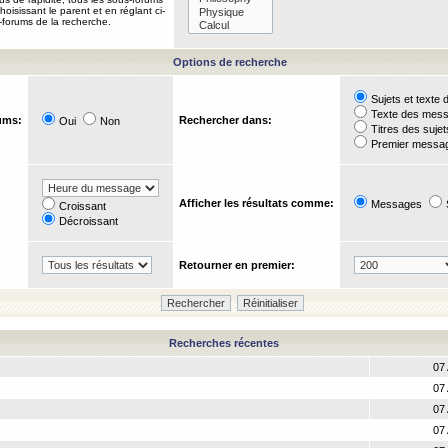
oisissant le parent et en réglant ci-
-forums de la recherche.
Options de recherche
Sujets et text
Texte des mes
ums:
Rechercher dans:
Oui
Non
Titres des suje
Premier messag
Afficher les résultats comme:
Messages
Croissant
Décroissant
Retourner en premier:
Recherches récentes
07 
07 
07 
07 