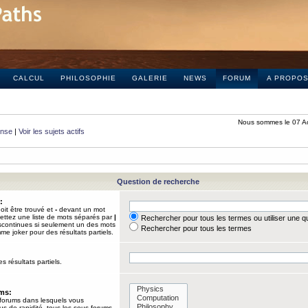
CALCUL
PHILOSOPHIE
GALERIE
NEWS
FORUM
A PROPO
Nous sommes le 07 A
onse
|
Voir les sujets actifs
Question de recherche
:
it être trouvé et
-
devant un mot
Mettez une liste de mots séparés par
|
Rechercher pour tous les termes ou utiliser une 
iscontinues si seulement un des mots
Rechercher pour tous les termes
mme joker pour des résultats partiels.
s résultats partiels.
ums:
 forums dans lesquels vous
us de rapidité, tous les sous-forums