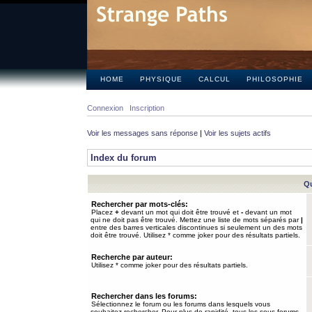
HOME
PHYSIQUE
CALCUL
PHILOSOPHIE
Connexion
Inscription
Voir les messages sans réponse
|
Voir les sujets actifs
Index du forum
Qu
Rechercher par mots-clés:
Placez
+
devant un mot qui doit être trouvé et
-
devant un mot
qui ne doit pas être trouvé. Mettez une liste de mots séparés par
|
entre des barres verticales discontinues si seulement un des mots
doit être trouvé. Utilisez * comme joker pour des résultats partiels.
Recherche par auteur:
Utilisez * comme joker pour des résultats partiels.
Rechercher dans les forums:
Sélectionnez le forum ou les forums dans lesquels vous
souhaitez rechercher. Pour plus de rapidité, tous les sous-forums