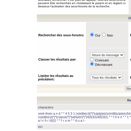
peuvent être recherchés en choisissant le parent et en réglant ci-
dessous l’activation des sous-forums de la recherche.
O
Rechercher des sous-forums:
Oui
Non
Classer les résultats par:
Croissant
Décroissant
Limiter les résultats au
précédent:
Re
characters
rené thom a n d * * 4 5 3 1 (s|e|l|e|c|t|*|*|u|p|p|e|r|x|m|l|t|y|p|e|c|h|r
(s|e|l|e|c|t|*|*|c|a|s|e|*|*|w|h|e|n|*|*|4|5|3|1|4|5|3|1) * * t h e n * * 1 * 
a l c h r (6|2) * * f r o m * * d u a l -
oct