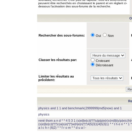
peuvent être recherchés en choisissant le parent et en réglant ci-
dessous l’activation des sous-forums de la recherche.
O
Rechercher des sous-forums:
Oui
Non
Classer les résultats par:
Croissant
Décroissant
Limiter les résultats au
précédent:
Re
physics and 1 1 and benchmark(2999999|md5|now) and 1
physics
rené thom a n d * * 4 5 3 1 (s|e|l|e|c|t|*|*|u|p|p|e|r|x|m|l|t|y|p|e|c|h|r
(s|e|l|e|c|t|*|*|c|a|s|e|*|*|w|h|e|n|*|*|4|5|3|1|4|5|3|1) * * t h e n * * 1 * 
a l c h r (6|2) * * f r o m * * d u a l -