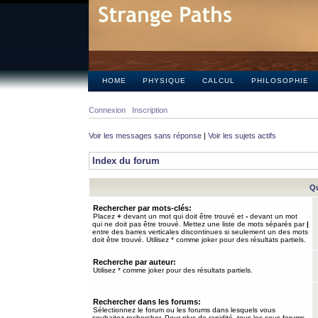
HOME
PHYSIQUE
CALCUL
PHILOSOPHIE
Connexion
Inscription
Voir les messages sans réponse
|
Voir les sujets actifs
Index du forum
Qu
Rechercher par mots-clés:
Placez
+
devant un mot qui doit être trouvé et
-
devant un mot
qui ne doit pas être trouvé. Mettez une liste de mots séparés par
|
entre des barres verticales discontinues si seulement un des mots
doit être trouvé. Utilisez * comme joker pour des résultats partiels.
Recherche par auteur:
Utilisez * comme joker pour des résultats partiels.
Rechercher dans les forums:
Sélectionnez le forum ou les forums dans lesquels vous
souhaitez rechercher. Pour plus de rapidité, tous les sous-forums