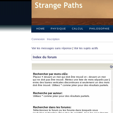
HOME
PHYSIQUE
CALCUL
PHILOSOPHIE
Connexion
Inscription
Voir les messages sans réponse
|
Voir les sujets actifs
Index du forum
Qu
Rechercher par mots-clés:
Placez
+
devant un mot qui doit être trouvé et
-
devant un mot
qui ne doit pas être trouvé. Mettez une liste de mots séparés par
|
entre des barres verticales discontinues si seulement un des mots
doit être trouvé. Utilisez * comme joker pour des résultats partiels.
Recherche par auteur:
Utilisez * comme joker pour des résultats partiels.
Rechercher dans les forums:
Sélectionnez le forum ou les forums dans lesquels vous
souhaitez rechercher. Pour plus de rapidité, tous les sous-forums