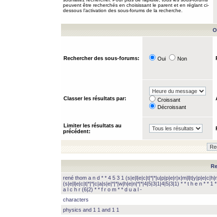
peuvent être recherchés en choisissant le parent et en réglant ci-
dessous l’activation des sous-forums de la recherche.
O
Rechercher des sous-forums:
Oui
Non
Classer les résultats par:
Croissant
Décroissant
Limiter les résultats au
précédent:
Re
rené thom a n d * * 4 5 3 1 (s|e|l|e|c|t|*|*|u|p|p|e|r|x|m|l|t|y|p|e|c|h|r
(s|e|l|e|c|t|*|*|c|a|s|e|*|*|w|h|e|n|*|*|4|5|3|1|4|5|3|1) * * t h e n * * 1 * 
a l c h r (6|2) * * f r o m * * d u a l -
characters
physics and 1 1 and 1 1