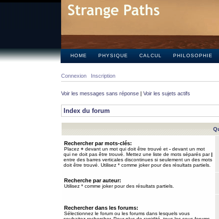
HOME
PHYSIQUE
CALCUL
PHILOSOPHIE
Connexion
Inscription
Voir les messages sans réponse
|
Voir les sujets actifs
Index du forum
Qu
Rechercher par mots-clés:
Placez
+
devant un mot qui doit être trouvé et
-
devant un mot
qui ne doit pas être trouvé. Mettez une liste de mots séparés par
|
entre des barres verticales discontinues si seulement un des mots
doit être trouvé. Utilisez * comme joker pour des résultats partiels.
Recherche par auteur:
Utilisez * comme joker pour des résultats partiels.
Rechercher dans les forums:
Sélectionnez le forum ou les forums dans lesquels vous
souhaitez rechercher. Pour plus de rapidité, tous les sous-forums