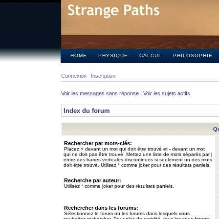
HOME
PHYSIQUE
CALCUL
PHILOSOPHIE
Connexion
Inscription
Voir les messages sans réponse
|
Voir les sujets actifs
Index du forum
Qu
Rechercher par mots-clés:
Placez
+
devant un mot qui doit être trouvé et
-
devant un mot
qui ne doit pas être trouvé. Mettez une liste de mots séparés par
|
entre des barres verticales discontinues si seulement un des mots
doit être trouvé. Utilisez * comme joker pour des résultats partiels.
Recherche par auteur:
Utilisez * comme joker pour des résultats partiels.
Rechercher dans les forums:
Sélectionnez le forum ou les forums dans lesquels vous
souhaitez rechercher. Pour plus de rapidité, tous les sous-forums