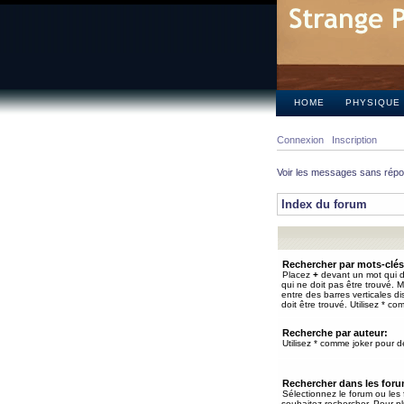
HOME
PHYSIQUE
Connexion
Inscription
Voir les messages sans rép
Index du forum
Rechercher par mots-clés
Placez
+
devant un mot qui do
qui ne doit pas être trouvé. 
entre des barres verticales d
doit être trouvé. Utilisez * co
Recherche par auteur:
Utilisez * comme joker pour de
Rechercher dans les for
Sélectionnez le forum ou les
souhaitez rechercher. Pour pl