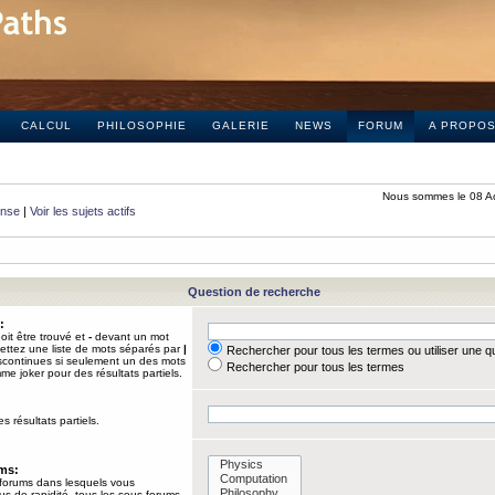
CALCUL
PHILOSOPHIE
GALERIE
NEWS
FORUM
A PROPO
Nous sommes le 08 A
onse
|
Voir les sujets actifs
Question de recherche
:
it être trouvé et
-
devant un mot
Mettez une liste de mots séparés par
|
Rechercher pour tous les termes ou utiliser une 
iscontinues si seulement un des mots
Rechercher pour tous les termes
mme joker pour des résultats partiels.
s résultats partiels.
ums:
 forums dans lesquels vous
us de rapidité, tous les sous-forums