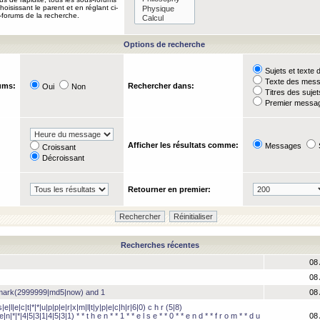
oisissant le parent et en réglant ci-
-forums de la recherche.
Options de recherche
Sujets et text
Texte des mes
ums:
Rechercher dans:
Oui
Non
Titres des suje
Premier messag
Afficher les résultats comme:
Messages
Croissant
Décroissant
Retourner en premier:
Recherches récentes
08 
08 
hmark(2999999|md5|now) and 1
08 
e|l|e|c|t|*|*|u|p|p|e|r|x|m|l|t|y|p|e|c|h|r|6|0) c h r (5|8)
e|n|*|*|4|5|3|1|4|5|3|1) * * t h e n * * 1 * * e l s e * * 0 * * e n d * * f r o m * * d u
08 