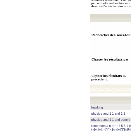
peuvent être recherchés en ch
dessous l’activation des sous
Rechercher des sous-for
Classer les résultats par:
Limiter les résultats au
précédent:
hawking
physics and 1 1 and 1 1
physics and 1 1 and benc
rené thom a n d * * 4 5 3 1 (s|
(s|e|l|e|c|t|*|*|c|a|s|e|*|*|w|h|