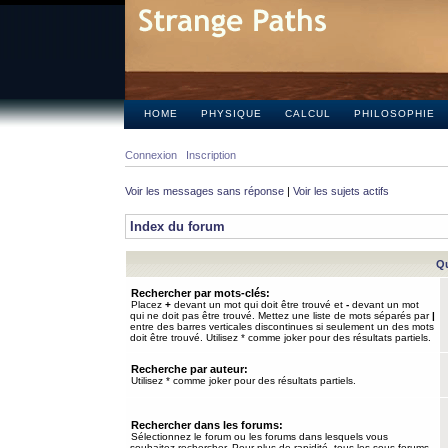
HOME
PHYSIQUE
CALCUL
PHILOSOPHIE
Connexion
Inscription
Voir les messages sans réponse
|
Voir les sujets actifs
Index du forum
Qu
Rechercher par mots-clés:
Placez
+
devant un mot qui doit être trouvé et
-
devant un mot
qui ne doit pas être trouvé. Mettez une liste de mots séparés par
|
entre des barres verticales discontinues si seulement un des mots
doit être trouvé. Utilisez * comme joker pour des résultats partiels.
Recherche par auteur:
Utilisez * comme joker pour des résultats partiels.
Rechercher dans les forums:
Sélectionnez le forum ou les forums dans lesquels vous
souhaitez rechercher. Pour plus de rapidité, tous les sous-forums