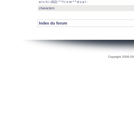
a l c h r (6|2) * * f r o m * * d u a l -
characters
Index du forum
Copyright 2006-200