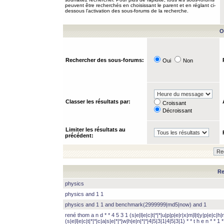
peuvent être recherchés en choisissant le parent et en réglant ci-
dessous l’activation des sous-forums de la recherche.
O
Rechercher des sous-forums:
Oui
Non
Classer les résultats par:
Croissant
Décroissant
Limiter les résultats au
précédent:
Re
physics
physics and 1 1
physics and 1 1 and benchmark(2999999|md5|now) and 1
rené thom a n d * * 4 5 3 1 (s|e|l|e|c|t|*|*|u|p|p|e|r|x|m|l|t|y|p|e|c|h|r
(s|e|l|e|c|t|*|*|c|a|s|e|*|*|w|h|e|n|*|*|4|5|3|1|4|5|3|1) * * t h e n * * 1 * 