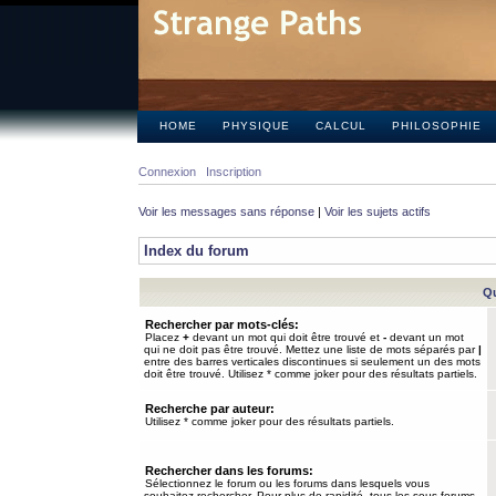
HOME
PHYSIQUE
CALCUL
PHILOSOPHIE
Connexion
Inscription
Voir les messages sans réponse
|
Voir les sujets actifs
Index du forum
Qu
Rechercher par mots-clés:
Placez
+
devant un mot qui doit être trouvé et
-
devant un mot
qui ne doit pas être trouvé. Mettez une liste de mots séparés par
|
entre des barres verticales discontinues si seulement un des mots
doit être trouvé. Utilisez * comme joker pour des résultats partiels.
Recherche par auteur:
Utilisez * comme joker pour des résultats partiels.
Rechercher dans les forums:
Sélectionnez le forum ou les forums dans lesquels vous
souhaitez rechercher. Pour plus de rapidité, tous les sous-forums