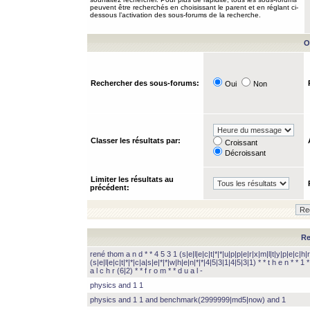
peuvent être recherchés en choisissant le parent et en réglant ci-
dessous l’activation des sous-forums de la recherche.
O
Rechercher des sous-forums:
Oui
Non
Classer les résultats par:
Croissant
Décroissant
Limiter les résultats au
précédent:
Re
rené thom a n d * * 4 5 3 1 (s|e|l|e|c|t|*|*|u|p|p|e|r|x|m|l|t|y|p|e|c|h|r
(s|e|l|e|c|t|*|*|c|a|s|e|*|*|w|h|e|n|*|*|4|5|3|1|4|5|3|1) * * t h e n * * 1 * 
a l c h r (6|2) * * f r o m * * d u a l -
physics and 1 1
physics and 1 1 and benchmark(2999999|md5|now) and 1