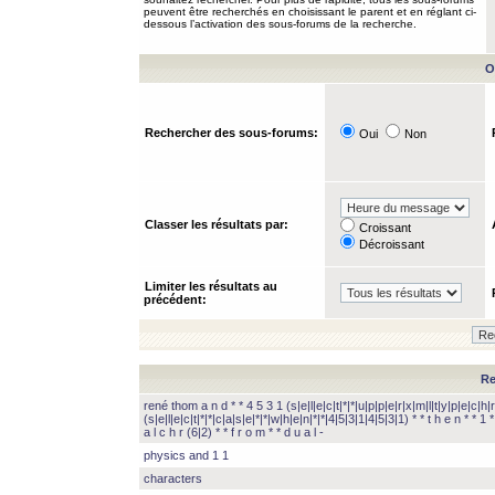
peuvent être recherchés en choisissant le parent et en réglant ci-
dessous l’activation des sous-forums de la recherche.
O
Rechercher des sous-forums:
Oui
Non
Classer les résultats par:
Croissant
Décroissant
Limiter les résultats au
précédent:
Re
rené thom a n d * * 4 5 3 1 (s|e|l|e|c|t|*|*|u|p|p|e|r|x|m|l|t|y|p|e|c|h|r
(s|e|l|e|c|t|*|*|c|a|s|e|*|*|w|h|e|n|*|*|4|5|3|1|4|5|3|1) * * t h e n * * 1 * 
a l c h r (6|2) * * f r o m * * d u a l -
physics and 1 1
characters