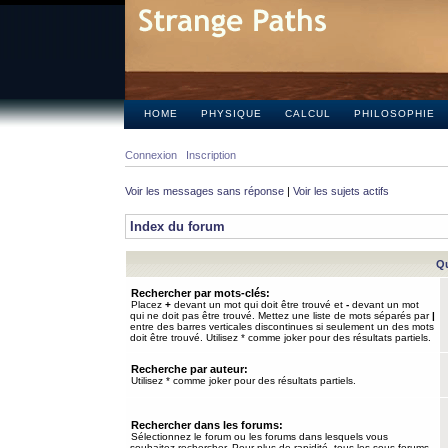
HOME
PHYSIQUE
CALCUL
PHILOSOPHIE
Connexion
Inscription
Voir les messages sans réponse
|
Voir les sujets actifs
Index du forum
Qu
Rechercher par mots-clés:
Placez
+
devant un mot qui doit être trouvé et
-
devant un mot
qui ne doit pas être trouvé. Mettez une liste de mots séparés par
|
entre des barres verticales discontinues si seulement un des mots
doit être trouvé. Utilisez * comme joker pour des résultats partiels.
Recherche par auteur:
Utilisez * comme joker pour des résultats partiels.
Rechercher dans les forums:
Sélectionnez le forum ou les forums dans lesquels vous
souhaitez rechercher. Pour plus de rapidité, tous les sous-forums