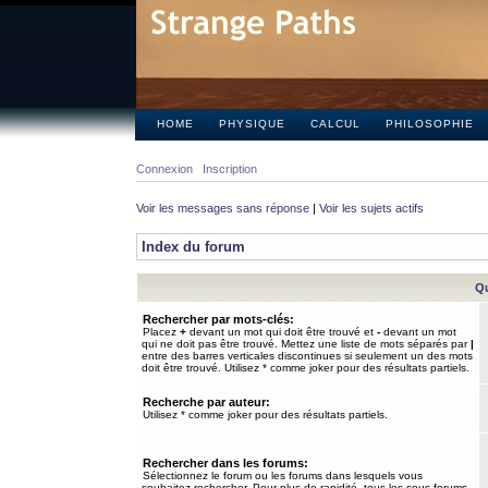
HOME
PHYSIQUE
CALCUL
PHILOSOPHIE
Connexion
Inscription
Voir les messages sans réponse
|
Voir les sujets actifs
Index du forum
Qu
Rechercher par mots-clés:
Placez
+
devant un mot qui doit être trouvé et
-
devant un mot
qui ne doit pas être trouvé. Mettez une liste de mots séparés par
|
entre des barres verticales discontinues si seulement un des mots
doit être trouvé. Utilisez * comme joker pour des résultats partiels.
Recherche par auteur:
Utilisez * comme joker pour des résultats partiels.
Rechercher dans les forums:
Sélectionnez le forum ou les forums dans lesquels vous
souhaitez rechercher. Pour plus de rapidité, tous les sous-forums