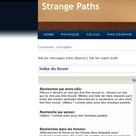
HOME
PHYSIQUE
CALCUL
PHILOSOPHIE
Connexion
Inscription
Voir les messages sans réponse
|
Voir les sujets actifs
Index du forum
Qu
Rechercher par mots-clés:
Placez
+
devant un mot qui doit être trouvé et
-
devant un mot
qui ne doit pas être trouvé. Mettez une liste de mots séparés par
|
entre des barres verticales discontinues si seulement un des mots
doit être trouvé. Utilisez * comme joker pour des résultats partiels.
Recherche par auteur:
Utilisez * comme joker pour des résultats partiels.
Rechercher dans les forums:
Sélectionnez le forum ou les forums dans lesquels vous
souhaitez rechercher. Pour plus de rapidité, tous les sous-forums