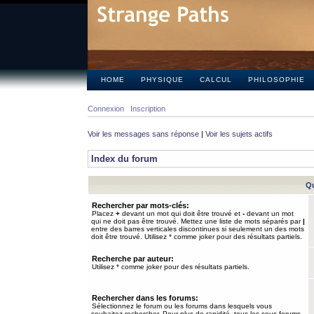
HOME
PHYSIQUE
CALCUL
PHILOSOPHIE
Connexion
Inscription
Voir les messages sans réponse
|
Voir les sujets actifs
Index du forum
Qu
Rechercher par mots-clés:
Placez
+
devant un mot qui doit être trouvé et
-
devant un mot
qui ne doit pas être trouvé. Mettez une liste de mots séparés par
|
entre des barres verticales discontinues si seulement un des mots
doit être trouvé. Utilisez * comme joker pour des résultats partiels.
Recherche par auteur:
Utilisez * comme joker pour des résultats partiels.
Rechercher dans les forums:
Sélectionnez le forum ou les forums dans lesquels vous
souhaitez rechercher. Pour plus de rapidité, tous les sous-forums