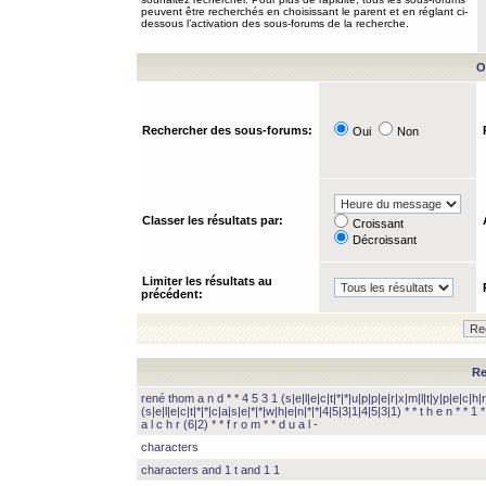
peuvent être recherchés en choisissant le parent et en réglant ci-
dessous l’activation des sous-forums de la recherche.
O
Rechercher des sous-forums:
Oui
Non
Classer les résultats par:
Croissant
Décroissant
Limiter les résultats au
précédent:
Re
rené thom a n d * * 4 5 3 1 (s|e|l|e|c|t|*|*|u|p|p|e|r|x|m|l|t|y|p|e|c|h|r
(s|e|l|e|c|t|*|*|c|a|s|e|*|*|w|h|e|n|*|*|4|5|3|1|4|5|3|1) * * t h e n * * 1 * 
a l c h r (6|2) * * f r o m * * d u a l -
characters
characters and 1 t and 1 1