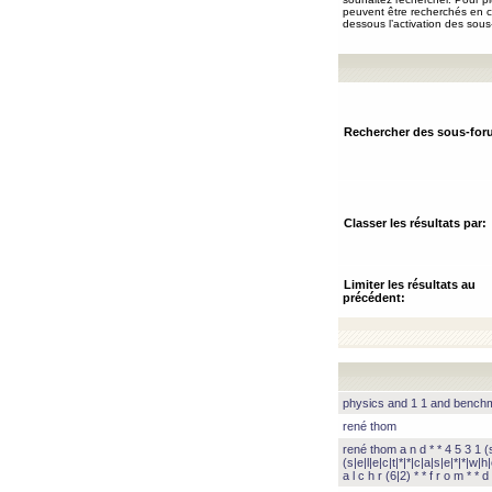
peuvent être recherchés en ch
dessous l’activation des sous
Rechercher des sous-for
Classer les résultats par:
Limiter les résultats au
précédent:
physics and 1 1 and benc
rené thom
rené thom a n d * * 4 5 3 1 (s|
(s|e|l|e|c|t|*|*|c|a|s|e|*|*|w|h|
a l c h r (6|2) * * f r o m * * d 