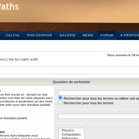
CALCUL
PHILOSOPHIE
GALERIE
NEWS
FORUM
A PROPO
Nous sommes le 08 A
onse
|
Voir les sujets actifs
Question de recherche
:
it être trouvé et
-
devant un mot
Mettez une liste de mots séparés par
|
Rechercher pour tous les termes ou utiliser une 
iscontinues si seulement un des mots
Rechercher pour tous les termes
mme joker pour des résultats partiels.
s résultats partiels.
ums:
 forums dans lesquels vous
us de rapidité, tous les sous-forums