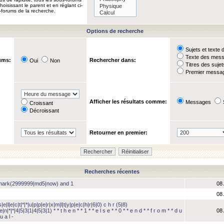
oisissant le parent et en réglant ci-
-forums de la recherche.
Options de recherche
Sujets et text
Texte des mes
ums:
Rechercher dans:
Oui
Non
Titres des suje
Premier messag
Afficher les résultats comme:
Messages
Croissant
Décroissant
Retourner en premier:
Recherches récentes
hmark(2999999|md5|now) and 1
08
08
e|l|e|c|t|*|*|u|p|p|e|r|x|m|l|t|y|p|e|c|h|r|6|0) c h r (5|8)
e|n|*|*|4|5|3|1|4|5|3|1) * * t h e n * * 1 * * e l s e * * 0 * * e n d * * f r o m * * d u
08
u a l -