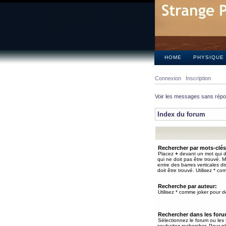
HOME
PHYSIQUE
Connexion
Inscription
Voir les messages sans rép
Index du forum
Rechercher par mots-clés
Placez
+
devant un mot qui do
qui ne doit pas être trouvé. 
entre des barres verticales d
doit être trouvé. Utilisez * co
Recherche par auteur:
Utilisez * comme joker pour de
Rechercher dans les for
Sélectionnez le forum ou les
souhaitez rechercher. Pour pl