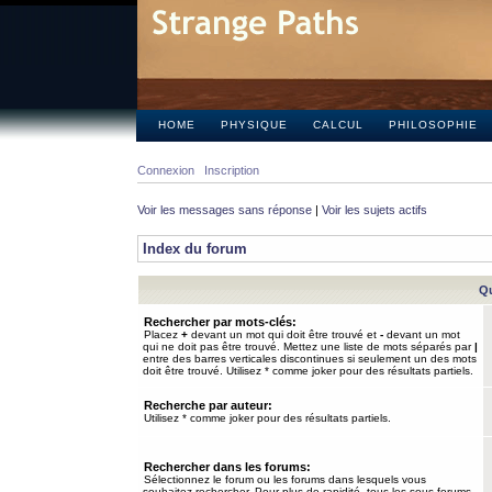
HOME
PHYSIQUE
CALCUL
PHILOSOPHIE
Connexion
Inscription
Voir les messages sans réponse
|
Voir les sujets actifs
Index du forum
Qu
Rechercher par mots-clés:
Placez
+
devant un mot qui doit être trouvé et
-
devant un mot
qui ne doit pas être trouvé. Mettez une liste de mots séparés par
|
entre des barres verticales discontinues si seulement un des mots
doit être trouvé. Utilisez * comme joker pour des résultats partiels.
Recherche par auteur:
Utilisez * comme joker pour des résultats partiels.
Rechercher dans les forums:
Sélectionnez le forum ou les forums dans lesquels vous
souhaitez rechercher. Pour plus de rapidité, tous les sous-forums