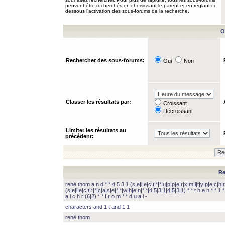
peuvent être recherchés en choisissant le parent et en réglant ci-
dessous l’activation des sous-forums de la recherche.
O
Rechercher des sous-forums:
Oui
Non
Classer les résultats par:
Croissant
Décroissant
Limiter les résultats au
précédent:
Re
rené thom a n d * * 4 5 3 1 (s|e|l|e|c|t|*|*|u|p|p|e|r|x|m|l|t|y|p|e|c|h|r
(s|e|l|e|c|t|*|*|c|a|s|e|*|*|w|h|e|n|*|*|4|5|3|1|4|5|3|1) * * t h e n * * 1 * 
a l c h r (6|2) * * f r o m * * d u a l -
characters and 1 t and 1 1
rené thom