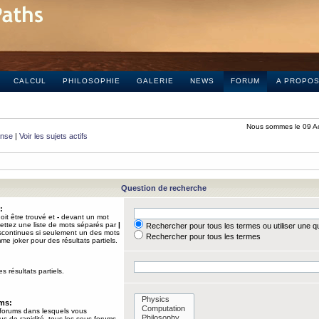
CALCUL
PHILOSOPHIE
GALERIE
NEWS
FORUM
A PROPO
Nous sommes le 09 A
onse
|
Voir les sujets actifs
Question de recherche
:
it être trouvé et
-
devant un mot
Mettez une liste de mots séparés par
|
Rechercher pour tous les termes ou utiliser une 
iscontinues si seulement un des mots
Rechercher pour tous les termes
mme joker pour des résultats partiels.
s résultats partiels.
ums:
 forums dans lesquels vous
us de rapidité, tous les sous-forums