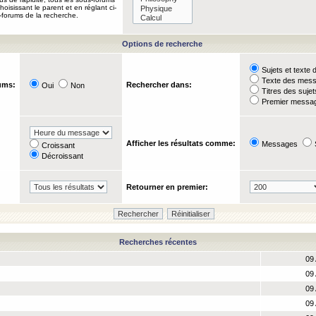
oisissant le parent et en réglant ci-
-forums de la recherche.
Options de recherche
Sujets et text
Texte des mes
ums:
Rechercher dans:
Oui
Non
Titres des suje
Premier messag
Afficher les résultats comme:
Messages
Croissant
Décroissant
Retourner en premier:
Recherches récentes
09 
09 
09 
09 